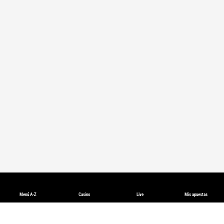
Menú A-Z
Casino
Live
Mis apuestas