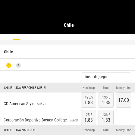
Chile
Chile
3
3
Líneas de juego
CHILE | LIGA FEBACHILE SUB-21
Handicap
Total
Money Line
+25.5
136,5
17.00
1.83
1.85
CD American Style
Sub-21
-25.5
136,5
1.83
1.83
Corporación Deportiva Boston College
Sub-21
Mañana / 0:00
CHILE | LIGA NACIONAL
Handicap
Total
Money Line