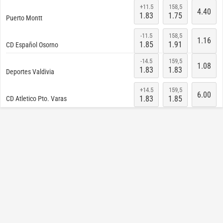
+11.5
158,5
4.40
1.83
1.75
Puerto Montt
-11.5
158,5
1.16
1.85
1.91
CD Español Osorno
Mañana / 0:30
-14.5
159,5
1.08
1.83
1.83
Deportes Valdivia
+14.5
159,5
6.00
1.83
1.85
CD Atletico Pto. Varas
12/8/26 1:30