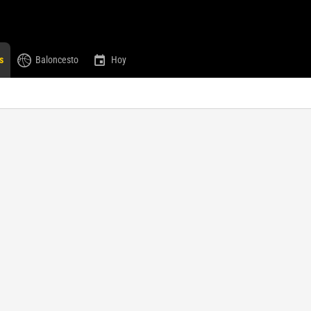
s
Baloncesto
Hoy