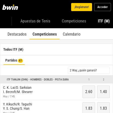
¡Regístrate!
Acceder
Apuestas de Tenis
Competiciones
ITF (M)
Destacados
Competiciones
Calendario
Todos ITF (M)
Partidos
87
2 Way, ¿quién ganará?
ITF TIANJIN (CHN) - HOMBRES - DOBLES - PISTA DURA
1
2
C. K. Lai/D. Sarksian
2.60
1.40
I. Becroft/M. Shearer
Hoy / 7:45
Y. Kikuchi/R. Taguchi
1.83
1.83
Y. S. Chung/S. Han