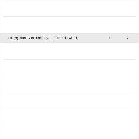
ITF (M) CURTEA DE ARGES (ROU) - TIERRA BATIDA
1
2