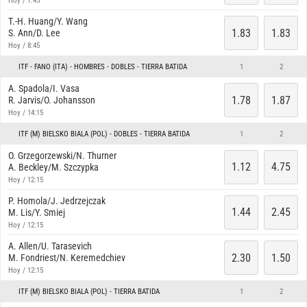
Hoy / 7:45
T.-H. Huang/Y. Wang
1.83
1.83
S. Ann/D. Lee
Hoy / 8:45
ITF - FANO (ITA) - HOMBRES - DOBLES - TIERRA BATIDA
1
2
A. Spadola/I. Vasa
1.78
1.87
R. Jarvis/O. Johansson
Hoy / 14:15
ITF (M) BIELSKO BIALA (POL) - DOBLES - TIERRA BATIDA
1
2
O. Grzegorzewski/N. Thurner
1.12
4.75
A. Beckley/M. Szczypka
Hoy / 12:15
P. Homola/J. Jedrzejczak
1.44
2.45
M. Lis/Y. Smiej
Hoy / 12:15
A. Allen/U. Tarasevich
2.30
1.50
M. Fondriest/N. Keremedchiev
Hoy / 12:15
ITF (M) BIELSKO BIALA (POL) - TIERRA BATIDA
1
2