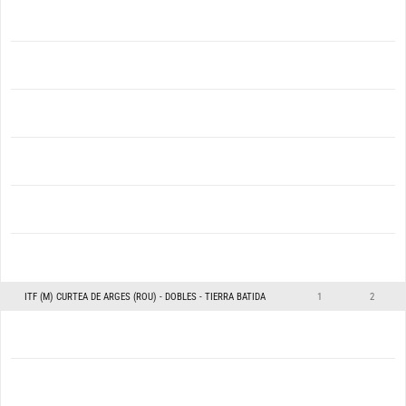
ITF (M) CURTEA DE ARGES (ROU) - DOBLES - TIERRA BATIDA
1
2