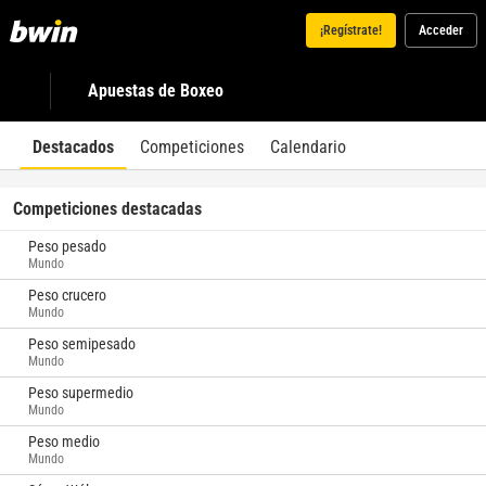
¡Regístrate!
Acceder
Apuestas de Boxeo
Destacados
Competiciones
Calendario
Competiciones destacadas
Peso pesado
Mundo
Peso crucero
Mundo
Peso semipesado
Mundo
Peso supermedio
Mundo
Peso medio
Mundo