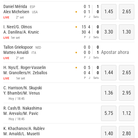
Daniel Mérida
0
1
1
ESP
1.45
2.65
Alex Michelsen
0
1
0
USA
P
J
Sets
2° set
LIVE
I. Neel/G. Olmos
15
4
0
3.30
1.30
A. Danilina/A. Krunic
30
4
0
P
J
Sets
1er set
LIVE
Tallon Griekspoor
0
0
0
NED
Apostar ahora
Matteo Arnaldi
0
0
1
ITA
P
J
Sets
2° set
LIVE
H. Nys/E. Roger-Vasselin
0
5
0
1.44
2.65
M. Granollers/H. Zeballos
0
4
0
P
J
Sets
1er set
LIVE
C. Harrison/N. Skupski
1.36
2.95
Y. Bhambri/M. Venus
Hoy / 18:45
R. Cash/B. Nakashima
5.75
1.12
M. Arevalo/M. Pavic
Hoy / 18:45
K. Khachanov/A. Rublev
1.40
2.80
M. Arnaldi/L. Musetti