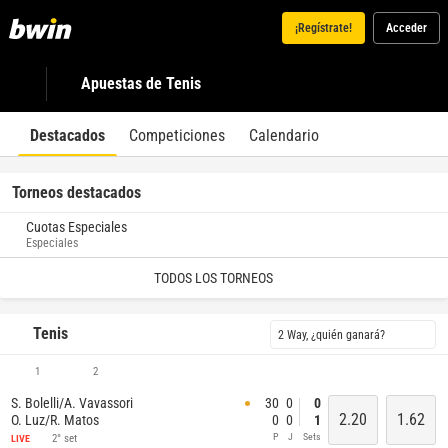
¡Regístrate!
Acceder
Apuestas de Tenis
Destacados
Competiciones
Calendario
Torneos destacados
Cuotas Especiales
Especiales
TODOS LOS TORNEOS
Tenis
2 Way, ¿quién ganará?
1
2
S. Bolelli/A. Vavassori
30
0
0
2.20
1.62
O. Luz/R. Matos
0
0
1
P
J
Sets
2° set
LIVE