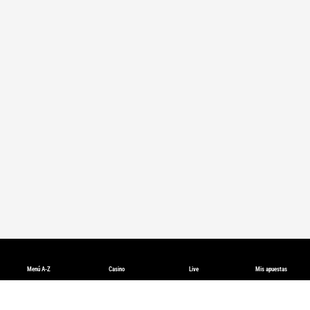
Menú A-Z
Casino
Live
Mis apuestas