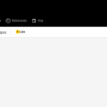
s
Baloncesto
Hoy
Live
6
ipos
 tu apuesta
Goles
Córners
Marcador exacto
Al descanso
Minutos
E