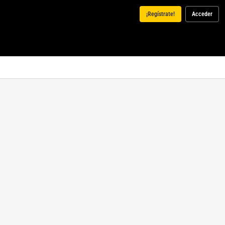
¡Regístrate!
Acceder
Medios
quipo
Hándicaps