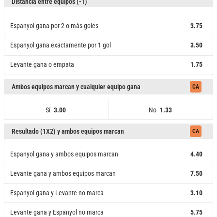
Espanyol 1
Hándicap empate - Espanyol (1)
Levante -1
1.25
5.25
8.75
Distancia entre equipos (-1)
Espanyol gana por 2 o más goles
3.75
Espanyol gana exactamente por 1 gol
3.50
Levante gana o empata
1.75
Espanyol gana por 2 o más goles
Espanyol gana exactamente por 1 gol
Levante gana o empata
3.75
3.50
1.75
Ambos equipos marcan y cualquier equipo gana
CA
Sí
No
3.00
1.33
Sí
3.00
No
1.33
Resultado (1X2) y ambos equipos marcan
CA
Espanyol gana y ambos equipos marcan
4.40
Levante gana y ambos equipos marcan
7.50
Espanyol gana y Levante no marca
3.10
Levante gana y Espanyol no marca
5.75