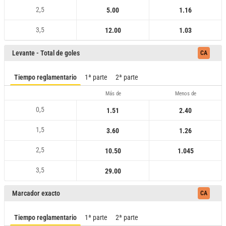
2,5
5.00
1.16
3,5
12.00
1.03
Levante - Total de goles
CA
Tiempo reglamentario
1ª parte
2ª parte
Más de
Menos de
0,5
1.51
2.40
1,5
3.60
1.26
2,5
10.50
1.045
3,5
29.00
Marcador exacto
CA
Tiempo reglamentario
1ª parte
2ª parte