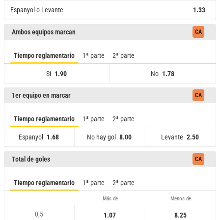
Espanyol o Levante
1.33
Espanyol o X
X o Levante
Espanyol o Levante
1.25
1.75
1.33
Ambos equipos marcan
CA
Tiempo reglamentario
1ª parte
2ª parte
Sí
No
1.90
1.78
Sí
1.90
No
1.78
1er equipo en marcar
CA
Tiempo reglamentario
1ª parte
2ª parte
Espanyol
No hay gol
Levante
1.68
8.00
2.50
Espanyol
1.68
No hay gol
8.00
Levante
2.50
Total de goles
CA
Tiempo reglamentario
1ª parte
2ª parte
Más de
Menos de
0,5
1.07
8.25