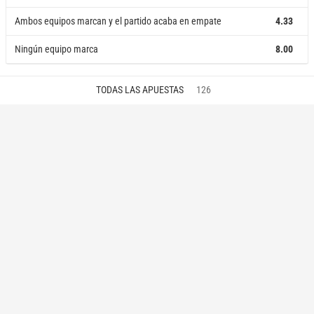
Ambos equipos marcan y el partido acaba en empate
4.33
Ningún equipo marca
8.00
Espanyol gana y ambos equipos marcan
Levante gana y ambos equipos marcan
Espanyol gana y Levante no marca
Levante gana y Espanyol no marca
Ambos equipos marcan y el partido acaba en empate
Ningún equipo marca
4.40
7.50
3.10
5.75
4.33
8.00
TODAS LAS APUESTAS
126