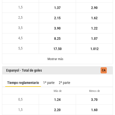
1,5
1.37
2.90
2,5
2.15
1.62
3,5
3.90
1.22
4,5
8.25
1.07
5,5
17.50
1.012
Mostrar más
Espanyol - Total de goles
CA
Tiempo reglamentario
1ª parte
2ª parte
Más de
Menos de
0,5
1.24
3.70
1,5
2.20
1.60