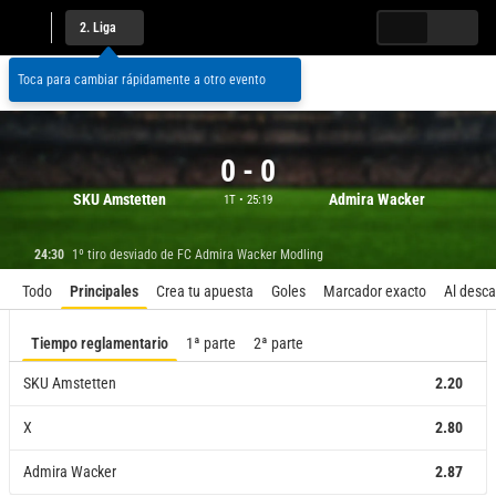
2. Liga
¡Regístrate!
Acceder
Toca para cambiar rápidamente a otro evento
0
-
0
SKU Amstetten
Admira Wacker
1T • 25:19
24:30
1º tiro desviado de FC Admira Wacker Modling
Resultado del partido
Todo
Principales
Crea tu apuesta
Goles
Marcador exacto
CA
Al desc
Tiempo reglamentario
1ª parte
2ª parte
SKU Amstetten
2.20
X
2.80
Admira Wacker
2.87