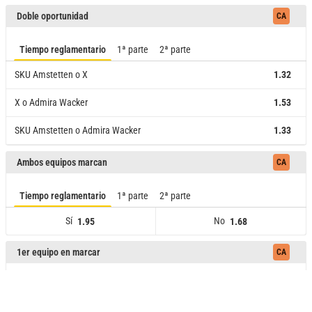
SKU Amstetten
X
Admira Wacker
2.20
2.80
2.87
Doble oportunidad
CA
Tiempo reglamentario
1ª parte
2ª parte
SKU Amstetten o X
1.32
X o Admira Wacker
1.53
SKU Amstetten o Admira Wacker
1.33
SKU Amstetten o X
X o Admira Wacker
SKU Amstetten o Admira Wacker
1.32
1.53
1.33
Ambos equipos marcan
CA
Tiempo reglamentario
1ª parte
2ª parte
Sí
No
1.95
1.68
Sí
1.95
No
1.68
1er equipo en marcar
CA
Tiempo reglamentario
1ª parte
SKU Amstetten
1.82