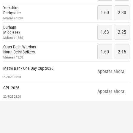
Yorkshire
1.60
2.30
Derbyshire
Mañana / 10:00
Durham
1.63
2.25
Middlesex
Mañana / 12:30
Outer Delhi Warriors
1.60
2.15
North Delhi Strikers
Mañana / 13:30
Metro Bank One Day Cup 2026
Apostar ahora
20/9/26 10:00
CPL 2026
Apostar ahora
20/9/26 23:00