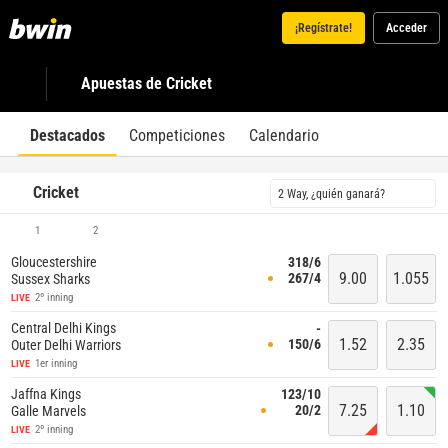
¡Regístrate!
Acceder
Apuestas de Cricket
Destacados
Competiciones
Calendario
Cricket
2 Way, ¿quién ganará?
1
2
Gloucestershire
318/6
9.00
1.055
267/4
Sussex Sharks
2º inning
LIVE
Central Delhi Kings
-
1.52
2.35
150/6
Outer Delhi Warriors
1er inning
LIVE
Jaffna Kings
123/10
7.25
1.10
20/2
Galle Marvels
2º inning
LIVE