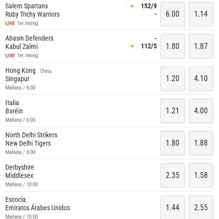
Salem Spartans
152/9
6.00
1.14
-
Ruby Trichy Warriors
1er inning
LIVE
Abasin Defenders
-
1.80
1.87
112/5
Kabul Zalmi
1er inning
LIVE
Hong Kong
China
1.20
4.10
Singapur
Mañana / 6:00
Italia
1.21
4.00
Baréin
Mañana / 6:00
North Delhi Strikers
1.80
1.88
New Delhi Tigers
Mañana / 8:00
Derbyshire
2.35
1.58
Middlesex
Mañana / 10:00
Escocia
1.44
2.55
Emiratos Árabes Unidos
Mañana / 10:00