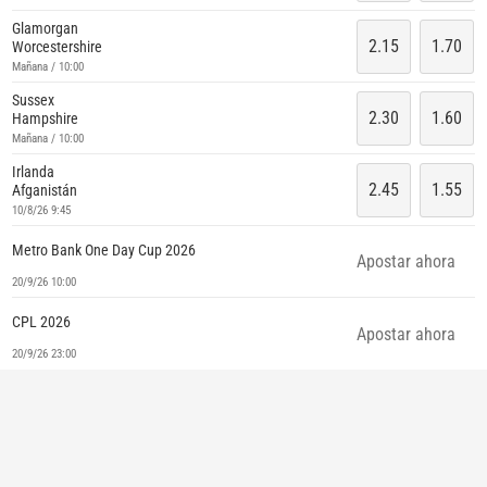
Glamorgan
2.15
1.70
Worcestershire
Mañana / 10:00
Sussex
2.30
1.60
Hampshire
Mañana / 10:00
Irlanda
2.45
1.55
Afganistán
10/8/26 9:45
Metro Bank One Day Cup 2026
Apostar ahora
20/9/26 10:00
CPL 2026
Apostar ahora
20/9/26 23:00