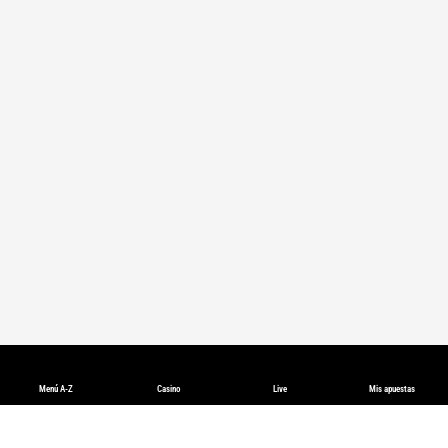
Menú A-Z
Casino
Live
Mis apuestas