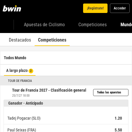
¡Regístrate!
Acceder
Apuestas de Ciclismo
Competiciones
Mund
Destacados
Competiciones
Todos Mundo
A largo plazo
2
TOUR DE FRANCIA
Tour de Francia 2027 - Clasificación general
Todas las apuestas
25/7/27 18:00
Ganador - Anticipado
Tadej Pogacar (SLO)
1.20
Paul Seixas (FRA)
5.50