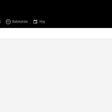
s
Baloncesto
Hoy