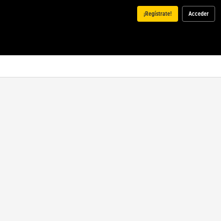
¡Regístrate!
Acceder
Medios
Selecciona un evento...
Elige
de la
lista de
eventos para
ver los medios
de
comunicación.
Boleto