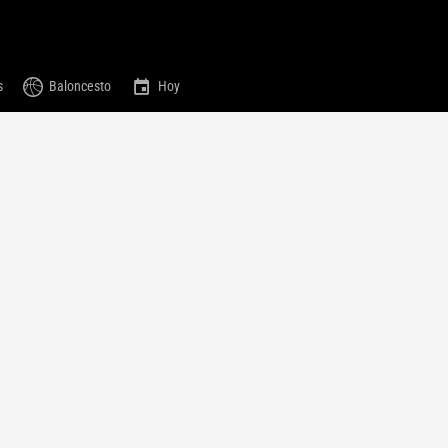
s
Baloncesto
Hoy