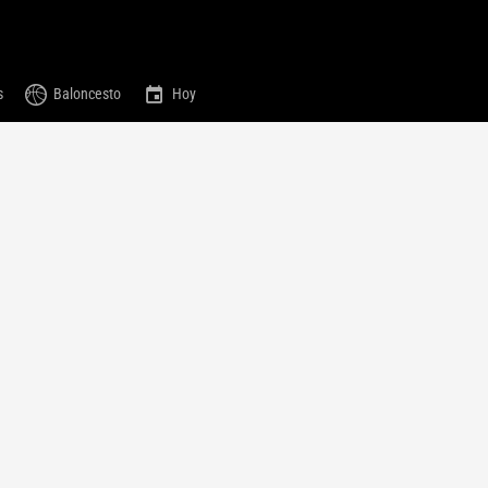
s
Baloncesto
Hoy