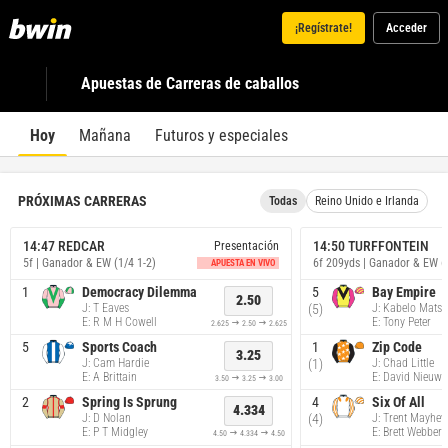
¡Regístrate!
Acceder
Apuestas de Carreras de caballos
Hoy
Mañana
Futuros y especiales
PRÓXIMAS CARRERAS
Todas
Reino Unido e Irlanda
14:47
REDCAR
14:50
TURFFONTEIN
Presentación
5f
| Ganador & EW (1/4 1-2)
6f 209yds
| Ganador & EW (1
APUESTA EN VIVO
1
Democracy Dilemma
5
Bay Empire
2.50
J: T Eaves
(5)
J: Kabelo Mats
E: R M H Cowell
E: Tony Peter
2.625
2.50
2.625
2.625
2.50
2.625
5
Sports Coach
1
Zip Code
3.25
J: Cam Hardie
(1)
J: Chad Little
E: A Brittain
E: David Nieuw
3.50
3.25
3.00
3.50
3.25
3.00
2
Spring Is Sprung
4
Six Of All
4.334
J: D Nolan
(4)
J: Trent Mayhe
E: P T Midgley
E: Brett Webber
4.50
4.334
4.50