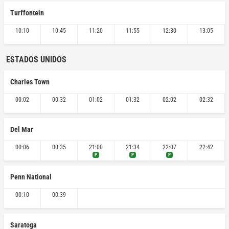
Turffontein
10:10
10:45
11:20
11:55
12:30
13:05
ESTADOS UNIDOS
Charles Town
00:02
00:32
01:02
01:32
02:02
02:32
Del Mar
00:06
00:35
21:00
21:34
22:07
22:42
P
P
P
Penn National
00:10
00:39
Saratoga