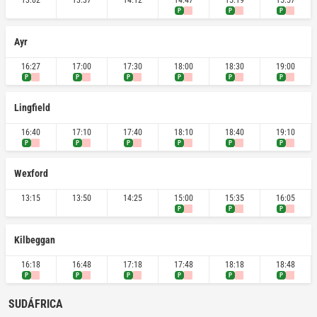
13:02
13:37
14:12
14:47
15:19
15:57
P
P
P
Ayr
16:27
17:00
17:30
18:00
18:30
19:00
P
P
P
P
P
P
Lingfield
16:40
17:10
17:40
18:10
18:40
19:10
P
P
P
P
P
P
Wexford
13:15
13:50
14:25
15:00
15:35
16:05
P
P
P
Kilbeggan
16:18
16:48
17:18
17:48
18:18
18:48
P
P
P
P
P
P
SUDÁFRICA