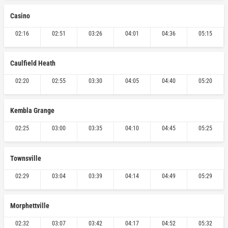
Casino
02:16
02:51
03:26
04:01
04:36
05:15
Caulfield Heath
02:20
02:55
03:30
04:05
04:40
05:20
Kembla Grange
02:25
03:00
03:35
04:10
04:45
05:25
Townsville
02:29
03:04
03:39
04:14
04:49
05:29
Morphettville
02:32
03:07
03:42
04:17
04:52
05:32