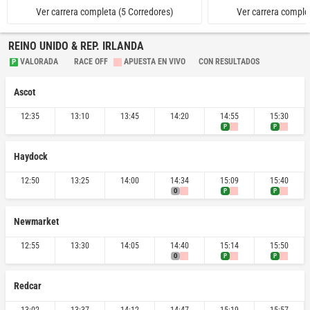
4.50
4.334
4.50
Ver carrera completa (5 Corredores)
Ver carrera comple
REINO UNIDO & REP. IRLANDA
VALORADA
RACE OFF
APUESTA EN VIVO
CON RESULTADOS
P
Ascot
12:35
13:10
13:45
14:20
14:55
15:30
P
P
Haydock
12:50
13:25
14:00
14:34
15:09
15:40
O
P
P
Newmarket
12:55
13:30
14:05
14:40
15:14
15:50
O
P
P
Redcar