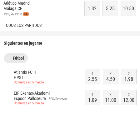
Atlético Madrid
1.32
5.25
10.50
Málaga CF
19/8/26 19:00
CA
TODOS LOS PARTIDOS
Siguientes en jugarse
Fútbol
Atlantis FC II
1
X
2
HPS II
2.55
4.50
1.98
Comienza en 5 minuto
EIF Ekenas/Akademi
1
X
2
Espoon Palloseura
EPS/Reservas
1.09
11.00
12.00
Comienza en 5 minuto