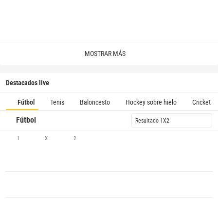
MOSTRAR MÁS
Destacados live
Fútbol
Tenis
Baloncesto
Hockey sobre hielo
Cricket
Fútbol
Resultado 1X2
1
X
2