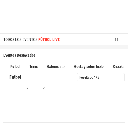
TODOS LOS EVENTOS
FÚTBOL LIVE
11
Eventos Destacados
Fútbol
Tenis
Baloncesto
Hockey sobre hielo
Snooker
Fútbol
Resultado 1X2
1
X
2