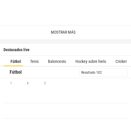
MOSTRAR MÁS
Destacados live
Fútbol
Tenis
Baloncesto
Hockey sobre hielo
Cricket
Fútbol
Resultado 1X2
1
X
2