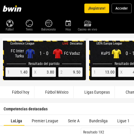
¡Regístrate!
Acceder
Fútbol
Tenis
Baloncesto
Hoy
Casino en vivo
Conference League
UEFA Europa League
Descanso
LIVE
FC Inter
-
-
1
0
0
FC Vaduz
KuPS
Turku
Resultado del partido
Resultado del
1
1.40
X
3.80
2
9.50
1
13.00
X
Fútbol hoy
Fútbol México
Ligas Europeas
Cham
Competencias destacadas
LaLiga
Premier League
Serie A
Bundesliga
Ligue 1
Resultado 1X2