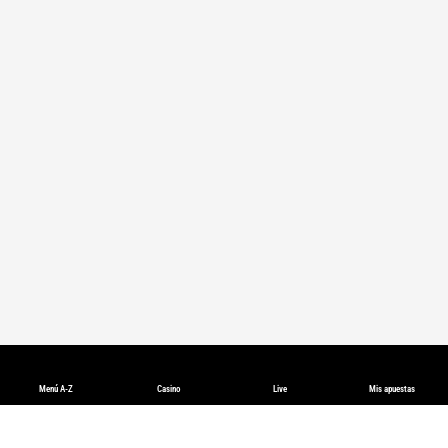
Menú A-Z
Casino
Live
Mis apuestas