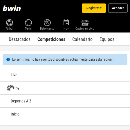
¡Regístrate!
Acceder
Fútbol
Tenis
Baloncesto
Hoy
Casino en vivo
Destacados
Competiciones
Calendario
Equipos
Lo sentimos, no hay eventos disponibles actualmente para esta región.
Live
AGO
Hoy
08
Deportes A-Z
Inicio