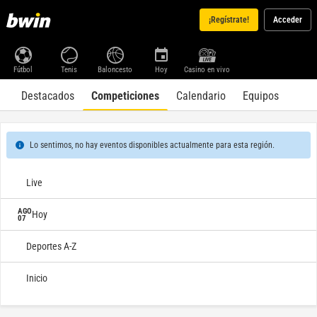
¡Regístrate!
Acceder
Fútbol
Tenis
Baloncesto
Hoy
Casino en vivo
Destacados
Competiciones
Calendario
Equipos
Lo sentimos, no hay eventos disponibles actualmente para esta región.
Live
AGO
Hoy
07
Deportes A-Z
Inicio