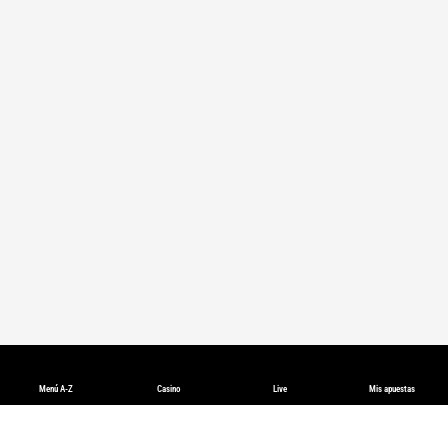
Menú A-Z
Casino
Live
Mis apuestas